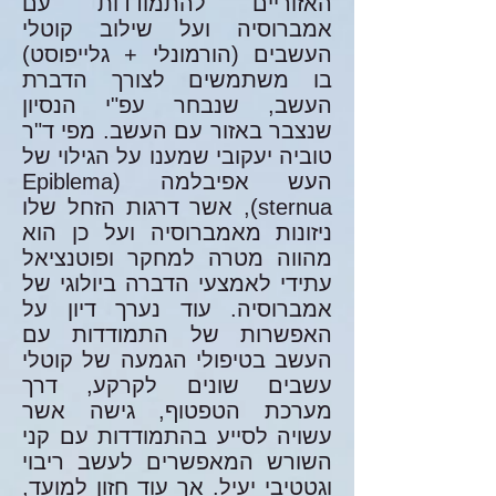
האזוריים להתמודדות עם
אמברוסיה ועל שילוב קוטלי
העשבים (הורמונלי + גלייפוסט)
בו משתמשים לצורך הדברת
העשב, שנבחר עפ"י הנסיון
שנצבר באזור עם העשב. מפי ד"ר
טוביה יעקובי שמענו על הגילוי של
העש אפיבלמה (Epiblema
sternua), אשר דרגות הזחל שלו
ניזונות מאמברוסיה ועל כן הוא
מהווה מטרה למחקר ופוטנציאל
עתידי לאמצעי הדברה ביולוגי של
אמברוסיה. עוד נערך דיון על
האפשרות של התמודדות עם
העשב בטיפולי הגמעה של קוטלי
עשבים שונים לקרקע, דרך
מערכת הטפטוף, גישה אשר
עשויה לסייע בהתמודדות עם קני
השורש המאפשרים לעשב ריבוי
וגטטיבי יעיל. אך עוד חזון למועד,