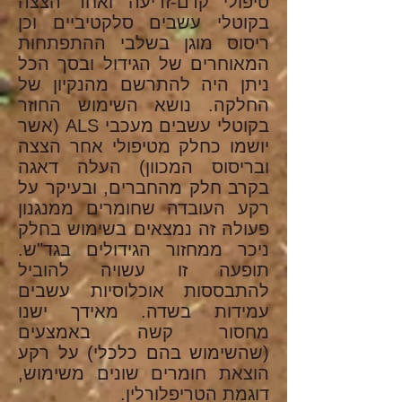
טיפולי קדם-זריעה ואחר הצצה
בקוטלי עשבים סלקטיביים וכן
ריסוס מוגן בשלבי ההתפתחות
המאוחרים של הגידול ובסך הכל
ניתן היה להתרשם מהנקיון של
החלקה. נושא השימוש החוזר
בקוטלי עשבים מעכבי ALS (אשר
יושמו כחלק מטיפולי אחר הצצה
ובריסוס המכוון) העלה דאגה
בקרב חלק מהחברים, ובעיקר על
רקע העובדה שחומרים ממנגנון
פעולה זה נמצאים בשימוש בחלק
ניכר ממחזור הגידולים בגד"ש.
תופעה זו עשויה להוביל
להתבססות אוכלוסיות עשבים
עמידות בשדה. מאידך ישנו
מחסור קשה באמצעים
(שהשימוש בהם כלכלי) על רקע
הוצאת חומרים שונים משימוש,
דוגמת הטריפלורלין.