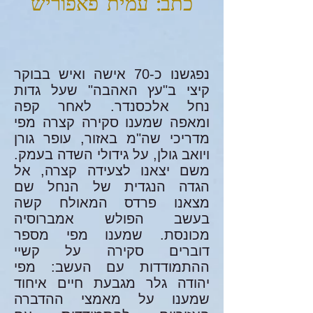
כתב: עמית פאפוריש
נפגשנו כ-70 אישה ואיש בבוקר
קיצי ב"עץ האהבה" שעל גדות
נחל אלכסנדר. לאחר קפה
ומאפה שמענו סקירה קצרה מפי
מדריכי שה"מ באזור, עופר גורן
ויואב גולן, על גידולי השדה בעמק.
משם יצאנו לצעידה קצרה, אל
הגדה הנגדית של הנחל שם
מצאנו פרדס המאולח קשה
בעשב הפולש אמברוסיה
מכונסת. שמענו מפי מספר
דוברים סקירה על קשיי
ההתמודדות עם העשב: מפי
יהודה גלר מגבעת חיים איחוד
שמענו על מאמצי ההדברה