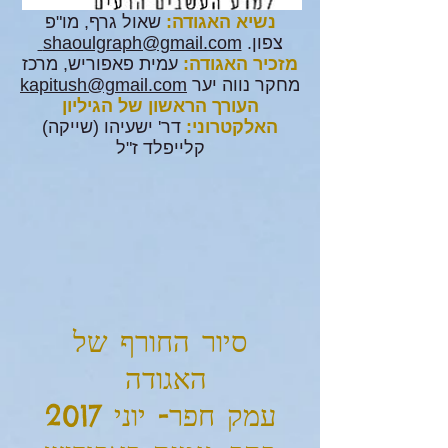
נשיא האגודה:
שאול גרף, מו"פ
צפון.
shaoulgraph@gmail.com
מזכיר האגודה:
עמית פאפוריש, מרכז
מחקר נווה יער
kapitush@gmail.com
העורך הראשון של הגיליון
האלקטרוני:
דר' ישעיהו (שייקה)
קלייפלד ז"ל
סיור החורף של
האגודה
עמק חפר- יוני 2017