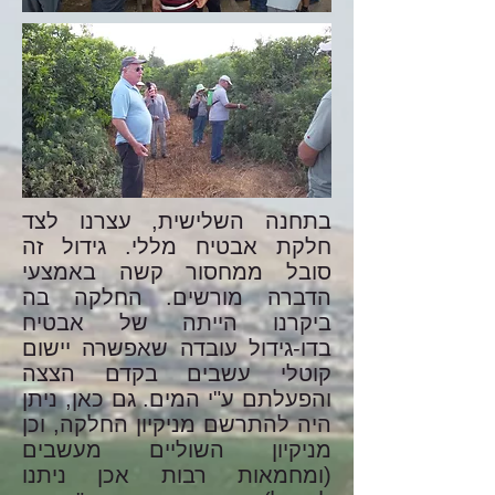
בתחנה השלישית, עצרנו לצד
חלקת אבטיח מללי. גידול זה
סובל ממחסור קשה באמצעי
הדברה מורשים. החלקה בה
ביקרנו הייתה של אבטיח
בדו-גידול עובדה שאפשרה יישום
קוטלי עשבים בקדם הצצה
והפעלתם ע"י המים. גם כאן, ניתן
היה להתרשם מניקיון החלקה, וכן
מניקיון השוליים מעשבים
(ומחמאות רבות אכן ניתנו