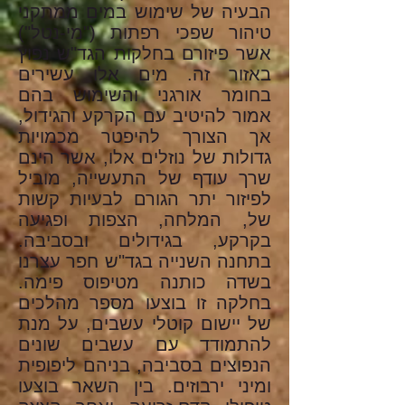
הבעיה של שימוש במים ממתקני
טיהור שפכי רפתות ("מי-נטל")
אשר פיזורם בחלקות הגד"ש נפוץ
באזור זה. מים אלו עשירים
בחומר אורגני והשימוש בהם
אמור להיטיב עם הקרקע והגידול,
אך הצורך להיפטר מכמויות
גדולות של נוזלים אלו, אשר הינם
שרך עודף של התעשייה, מוביל
לפיזור יתר הגורם לבעיות קשות
של, המלחה, הצפות ופגיעה
בקרקע, בגידולים ובסביבה.
בתחנה השנייה בגד"ש חפר עצרנו
בשדה כותנה מטיפוס פימה.
בחלקה זו בוצעו מספר מהלכים
של יישום קוטלי עשבים, על מנת
להתמודד עם עשבים שונים
הנפוצים בסביבה, בניהם ליפופית
ומיני ירבוזים. בין השאר בוצעו