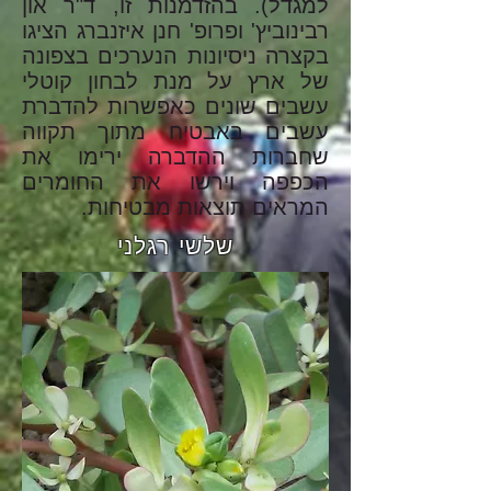
למגדל). בהזדמנות זו, ד"ר און
רבינוביץ' ופרופ' חנן איזנברג הציגו
בקצרה ניסיונות הנערכים בצפונה
של ארץ על מנת לבחון קוטלי
עשבים שונים כאפשרות להדברת
עשבים באבטיח מתוך תקווה
שחברות ההדברה ירימו את
הכפפה וירשו את החומרים
המראים תוצאות מבטיחות.
שלשי רגלני