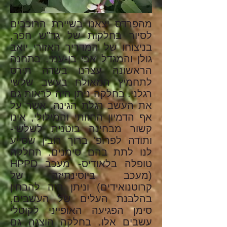
מהפרדס יצאנו בשיירת הרוכבים
לסיור בחלקות של גד"ש חפר,
בניצוחו של המדריך האזורי יואב
גולן והמגדל אבי בן-עמי. בתחנה
הראשונה עצרנו בשדה תירס
לתחמיץ המאולח בעשב שלשי
רגלני. בחלקה ניתן היה לראות גם
את העשב רגלת הגינה, אשר על
אף הדמיון החזותי והמילולי, אינו
קשור מבחינה בוטנית לשלשי-
ותודה לפרופ' ברוך רובין שסייע
לנו לתת בהם סימנים. החלקה
טופלה בלאודיס- מעכב HPPD
(מעכב ביוסינתיזה של
קרוטנואידים) וניתן היה להבחין
בהלבנת העלים של העשבים,
סימן הפגיעה האופייני לקוטלי
עשבים אלו. בחלקה הוצגה גם