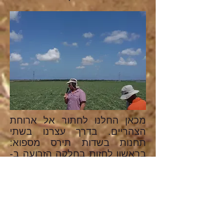
מכאן החלנו לחתור אל ארוחת
הצהריים. בדרך עצרנו בשתי
תחנות בשדות תירס מספוא:
בראשון לחזות בחלקה הזרועה ב-
twin row- פרקטיקה ההופכת יותר
ויותר נפוצה בשדות ארצנו, אף
שהדיווחים על עליה ביבול אינם
חד משמעיים ומשתנים מאזור
לאזור. חלקת התירס השנייה